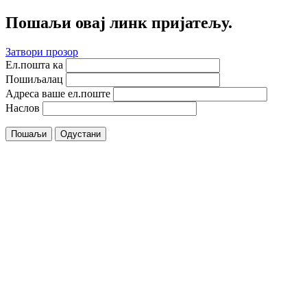
Пошаљи овај линк пријатељу.
Затвори прозор
Ел.пошта ка
Пошиљалац
Адреса ваше ел.поште
Наслов
Пошаљи
Одустани