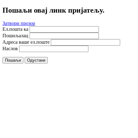
Пошаљи овај линк пријатељу.
Затвори прозор
Ел.пошта ка
Пошиљалац
Адреса ваше ел.поште
Наслов
Пошаљи
Одустани