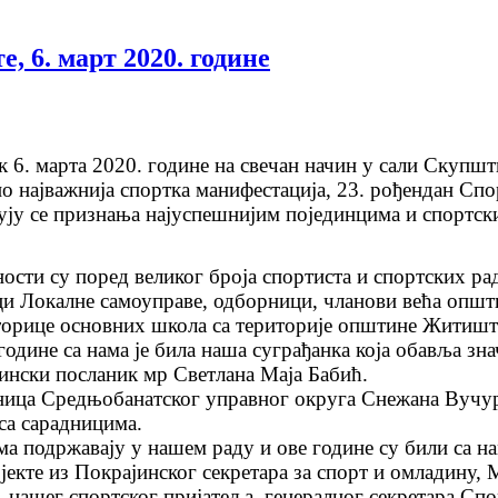
 6. март 2020. године
к 6. марта 2020. године на свечан начин у сали Скупш
о најважнија спортка манифестација, 23. рођендан Спор
ју се признања најуспешнијим појединцима и спортски
ости су поред великог броја спортиста и спортских ра
и Локалне самоуправе, одборници, чланови већа општ
орице основних школа са територије општине Житиште
године са нама је била наша суграђанка која обавља з
ински посланик мр Светлана Маја Бабић.
ница Средњобанатског управног округа Снежана Вучур
са сарадницима.
ма подржавају у нашем раду и ове године су били са н
ојекте из Покрајинског секретара за спорт и омладину
, нашег спортског пријатеља, генералног секретара Сп