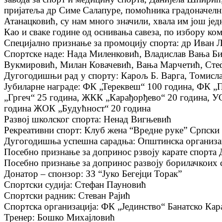
пријатеља др Симе Салапуре, помоћника градоначелни
Атанацковић, су нам много значили, хвала им још је
Као и сваке године од оснивања савеза, по избору ком
Специјално признање за промоцију спорта: др Иван 
Спортске наде: Нада Миленковић, Владислав Вања Би
Вукмировић, Милан Ковачевић, Вања Марчетић, Ст
Дугогодишњи рад у спорту: Карољ Б. Варга, Томисла
Јубиларне награде: ФК „Тереквеш“ 100 година, ФК „
„Гргеч“ 25 година, ЖКК „Карађорђево“ 20 година, У
година ЖОК „Будућност“ 20 година
Развој школског спорта: Ненад Вигњевић
Рекреативни спорт: Клуб жена “Вредне руке” Српски
Дугогодишња успешна сарадња: Општинска организац
Посебно признање за допринос рзвоју карате спорта
Посебно признање за допринос развоју борилачкоих
Донатор – спонзор: ЗЗ “Јуко Бегејци Торак”
Спортски судија: Стефан Пауновић
Спортски радник: Стеван Рајић
Спортска организација: ФК „Јединство“ Банатско Кар
Тренер: Бошко Михајловић