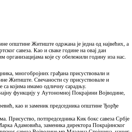
тине општине Житиште одржана је једна од највећих, а
тског савеза. Као и сваке године на овај дан
м организацијама које су обележили годину иза нас.
дника, многобројних грађана присуствовали и
ине Житиште. Свечаности су присуствовале и
 са којима имамо одличну сарадњу.
начајну функцију у Аутономној Покрајини Војводине,
евић, као и заменик председника општине Ђорђе
ама. Присуство, потпредседника Кик бокс савеза Србје
, Марка Адамовића, заменика директора Покрајинског
ортског савеза Војводине мр Младена Стојшина, нашег