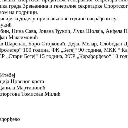
ка града Зрењанина и генералне секретарке Спортског
дном на подршци.
исије за доделу признања ове године награђени су:
Лукић
бин, Нина Сава, Јована Ђукић, Лука Шолаја, Анђела 
ефан Максимовић
в Шаренац, Боро Стојковић, Дејан Мелар, Слободан Д
Пролетер“ 100 година, ФК „Бегеј“ 90 година, МКК “ К
СР „Стари Бегеј“ 15 година, УСР „Карађорђево“ 10 го
 Итебеј
ија Црвеног крста
 Данила Мартиновић
 спортова Томислав Милић
ађорђево