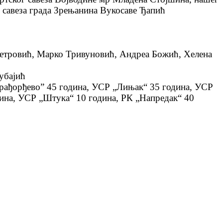
 савеза града Зрењанина Вукосаве Ђапић
Петровић, Марко Тривуновић, Андреа Божић, Хелена
убајић
арађорђево” 45 година, УСР „Лињак“ 35 година, УСР
дина, УСР „Штука“ 10 година, РК „Напредак“ 40