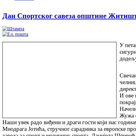
Дан Спортског савеза општине Житиште,
У пета
сигурн
додељу
Свечан
челниц
директ
И ове 
покрај
Начел
Жужа 
Наши увек радо виђени и драги гости који нас година
Миодрага Јотића, стручног сарадника за европске пр
завода за спорт и медицину спорта, Данијела Шпирић