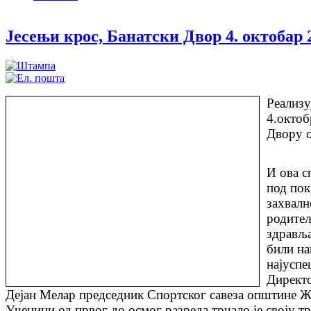
Јесењи крос, Банатски Двор 4. октобар 
Реализу
4.октоб
Двору о
И ова с
под пок
захвалн
родитељ
здравља
били на
најуспе
Директо
Дејан Мелар председник Спортског савеза општине Ж
Ученици од првог до осмог разреда трчало је своју тр