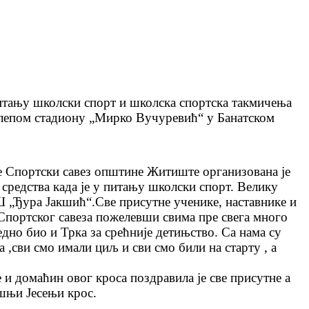
питању школски спорт и школска спортска такмичења
релепом стадиону „Мирко Вучуревић“ у Банатском
ује Спортски савез општине Житиште организована је
средства када је у питању школски спорт. Велику
 „Ђура Јакшић“.Све присутне ученике, наставнике и
Спортског савеза пожелевши свима пре свега много
једно био и Трка за срећније детињство. Са нама су
,сви смо имали циљ и сви смо били на старту , а
и домаћин овог кроса поздравила је све присутне а
шњи Јесењи крос.