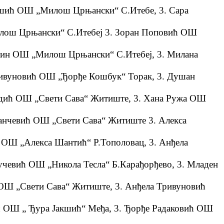
шић ОШ „Милош Црњански“ С.Итебе, 3. Сара
лош Црњански“ С.Итебеј 3. Зоран Поповић ОШ
јин ОШ „Милош Црњански“ С.Итебеј, 3. Милана
ивуновић ОШ „Ђорђе Кошбук“ Торак, 3. Душан
дић ОШ „Свети Сава“ Житиште, 3. Хана Ружа ОШ
нчевић ОШ „Свети Сава“ Житиште 3. Алекса
ОШ „Алекса Шантић“ Р.Тополовац, 3. Анђела
чевић ОШ „Никола Тесла“ Б.Карађорђево, 3. Младен
Ш „Свети Сава“ Житиште, 3. Анђела Тривуновић
 ОШ „ Ђура Јакшић“ Међа, 3. Ђорђе Радаковић ОШ