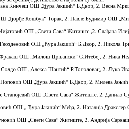
на Кинчеш ОШ „Ђура Јакшић“ Б.Двор, 2. Весна Мрк
Ш „Ђорђе Кошбук“ Торак, 2. Павле Будимир ОШ „Ми
ијатовић ОШ „Свети Сава“ Житиште ,2. Слађана Или
возденовић ОШ „Ђура Јакшић“ Б.Двор, 2. Никола Тр
ракаш ОШ „Милош Црњански“ С.Итебеј, 2. Ника Не
олдо ОШ „Алекса Шантић“ Р.Тополовац, 2. Лука Ива
оповић ОШ „Ђура Јакшић“ Б.Двор, 2. Милева Јањић 
Станојевић ОШ „Свети Сава“ Житиште, 2. Данило Су
ћ ОШ „ Ђура Јакшић“ Међа, 2. Наталија Дракслер О
овић ОШ „Свети Сава“ Житиште, 2. Андрија Сарваш