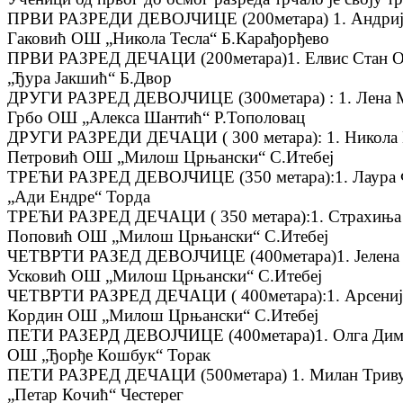
ПРВИ РАЗРЕДИ ДЕВОЈЧИЦЕ (200метара) 1. Андрија
Гаковић ОШ „Никола Тесла“ Б.Карађорђево
ПРВИ РАЗРЕД ДЕЧАЦИ (200метара)1. Елвис Стан О
„Ђура Јакшић“ Б.Двор
ДРУГИ РАЗРЕД ДЕВОЈЧИЦЕ (300метара) : 1. Лена М
Грбо ОШ „Алекса Шантић“ Р.Тополовац
ДРУГИ РАЗРЕДИ ДЕЧАЦИ ( 300 метара): 1. Никола Г
Петровић ОШ „Милош Црњански“ С.Итебеј
ТРЕЋИ РАЗРЕД ДЕВОЈЧИЦЕ (350 метара):1. Лаура Ф
„Ади Ендре“ Торда
ТРЕЋИ РАЗРЕД ДЕЧАЦИ ( 350 метара):1. Страхиња С
Поповић ОШ „Милош Црњански“ С.Итебеј
ЧЕТВРТИ РАЗЕД ДЕВОЈЧИЦЕ (400метара)1. Јелена П
Усковић ОШ „Милош Црњански“ С.Итебеј
ЧЕТВРТИ РАЗРЕД ДЕЧАЦИ ( 400метара):1. Арсеније 
Кордин ОШ „Милош Црњански“ С.Итебеј
ПЕТИ РАЗЕРД ДЕВОЈЧИЦЕ (400метара)1. Олга Димови
ОШ „Ђорђе Кошбук“ Торак
ПЕТИ РАЗРЕД ДЕЧАЦИ (500метара) 1. Милан Тривун
„Петар Кочић“ Честерег